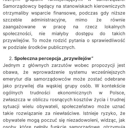
Samorządowcy będący na stanowiskach kierowniczych
otrzymaliby wsparcie finansowe, podczas gdy niższe
szczeble administracyjne, mimo że równie
zaangażowane w pracę na rzecz lokalnych
społeczności, nie miałyby dostępu do takich
przywilejów. To może rodzić pytania o sprawiedliwość
w podziale środków publicznych.
Społeczna percepcja „przywilejów”
Jednym z głównych zarzutów wobec propozycji jest
obawa, że wprowadzenie systemu wcześniejszych
emerytur dla samorządowców może zostać odebrane
jako przywilej dla wąskiej grupy osób. W kontekście
ogólnych trudności ekonomicznych w Polsce,
zwłaszcza w obliczu rosnących kosztów życia i trudnej
sytuacji wielu obywateli, społeczeństwo może uznać
takie rozwiązanie za niewłaściwe. Istnieje ryzyko, że
obywatele mogą poczuć się niezadowoleni, widząc, jak
osoby, które pełniły funkcje samorządowe, otrzymują