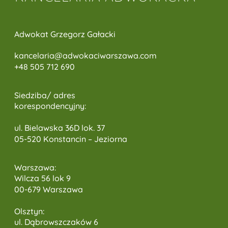
Adwokat Grzegorz Gałacki
kancelaria@adwokaciwarszawa.c
om
+48 505 712 690
Siedziba/ adres
korespondencyjny:
ul. Bielawska 36D lok. 37
05-520 Konstancin – Jeziorna
Warszawa:
Wilcza 56 lok 9
00-679 Warszawa
Olsztyn:
ul. Dąbrowszczaków 6