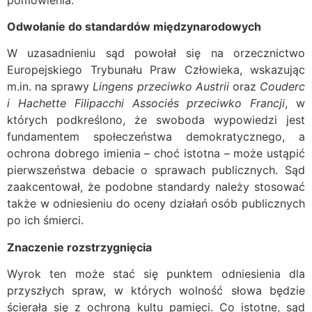
Odwołanie do standardów międzynarodowych
W uzasadnieniu sąd powołał się na orzecznictwo
Europejskiego Trybunału Praw Człowieka, wskazując
m.in. na sprawy
Lingens przeciwko Austrii
oraz
Couderc
i Hachette Filipacchi Associés przeciwko Francji
, w
których podkreślono, że swoboda wypowiedzi jest
fundamentem społeczeństwa demokratycznego, a
ochrona dobrego imienia – choć istotna – może ustąpić
pierwszeństwa debacie o sprawach publicznych. Sąd
zaakcentował, że podobne standardy należy stosować
także w odniesieniu do oceny działań osób publicznych
po ich śmierci.
Znaczenie rozstrzygnięcia
Wyrok ten może stać się punktem odniesienia dla
przyszłych spraw, w których wolność słowa będzie
ścierała się z ochroną kultu pamięci. Co istotne, sąd