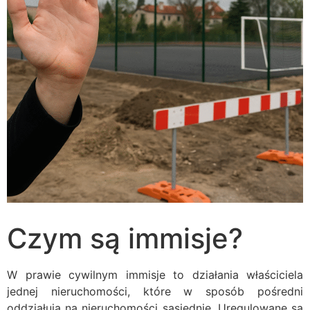
Czym są immisje?
W prawie cywilnym immisje to działania właściciela
jednej nieruchomości, które w sposób pośredni
oddziałują na nieruchomości sąsiednie. Uregulowane są