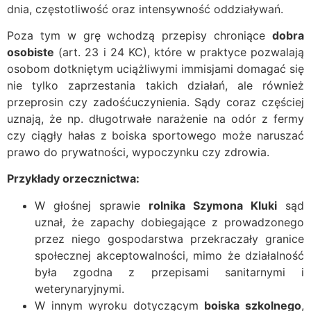
dnia, częstotliwość oraz intensywność oddziaływań.
Poza tym w grę wchodzą przepisy chroniące
dobra
osobiste
(art. 23 i 24 KC), które w praktyce pozwalają
osobom dotkniętym uciążliwymi immisjami domagać się
nie tylko zaprzestania takich działań, ale również
przeprosin czy zadośćuczynienia. Sądy coraz częściej
uznają, że np. długotrwałe narażenie na odór z fermy
czy ciągły hałas z boiska sportowego może naruszać
prawo do prywatności, wypoczynku czy zdrowia.
Przykłady orzecznictwa:
W głośnej sprawie
rolnika Szymona Kluki
sąd
uznał, że zapachy dobiegające z prowadzonego
przez niego gospodarstwa przekraczały granice
społecznej akceptowalności, mimo że działalność
była zgodna z przepisami sanitarnymi i
weterynaryjnymi.
W innym wyroku dotyczącym
boiska szkolnego
,