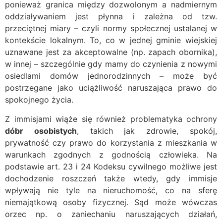
ponieważ granica między dozwolonym a nadmiernym
oddziaływaniem jest płynna i zależna od tzw.
przeciętnej miary – czyli normy społecznej ustalanej w
kontekście lokalnym. To, co w jednej gminie wiejskiej
uznawane jest za akceptowalne (np. zapach obornika),
w innej – szczególnie gdy mamy do czynienia z nowymi
osiedlami domów jednorodzinnych – może być
postrzegane jako uciążliwość naruszająca prawo do
spokojnego życia.
Z immisjami wiąże się również problematyka ochrony
dóbr osobistych
, takich jak zdrowie, spokój,
prywatność czy prawo do korzystania z mieszkania w
warunkach zgodnych z godnością człowieka. Na
podstawie art. 23 i 24 Kodeksu cywilnego możliwe jest
dochodzenie roszczeń także wtedy, gdy immisje
wpływają nie tyle na nieruchomość, co na sferę
niemajątkową osoby fizycznej. Sąd może wówczas
orzec np. o zaniechaniu naruszających działań,