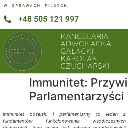
W SPRAWACH PILNYCH
+48 505 121 997
KANCELARIA
ADWOKACKA
GAŁACKI
KAROLAK
CZUCHARSKI
Immunitet: Przywi
Parlamentarzyści
Immunitet poselski i parlamentarny to jeden z
odpowiedzialnością za działania podejmowane w
fundamentów funkcjonowania współczesnych
demokracji. Jego celem jest ochrona przedstawicieli