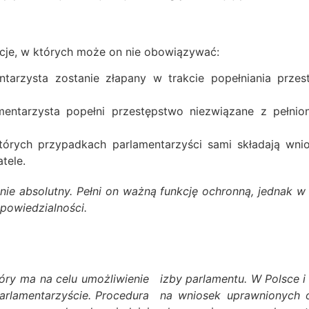
acje, w których może on nie obowiązywać:
ntarzysta zostanie złapany w trakcie popełniania prze
mentarzysta popełni przestępstwo niezwiązane z pełnio
órych przypadkach parlamentarzyści sami składają wnio
tele.
e nie absolutny. Pełni on ważną funkcję ochronną, jedna
powiedzialności.
óry ma na celu umożliwienie
unitet może zostać uchylony
rlamentarzyście. Procedura
prawie podejmowana jest w