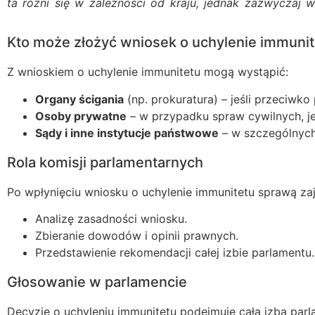
ta różni się w zależności od kraju, jednak zazwyczaj
Kto może złożyć wniosek o uchylenie immuni
Z wnioskiem o uchylenie immunitetu mogą wystąpić:
Organy ścigania
(np. prokuratura) – jeśli przeciwk
Osoby prywatne
– w przypadku spraw cywilnych, je
Sądy i inne instytucje państwowe
– w szczególnych
Rola komisji parlamentarnych
Po wpłynięciu wniosku o uchylenie immunitetu sprawą zajm
Analizę zasadności wniosku.
Zbieranie dowodów i opinii prawnych.
Przedstawienie rekomendacji całej izbie parlamentu.
Głosowanie w parlamencie
Decyzję o uchyleniu immunitetu podejmuje cała izba parl