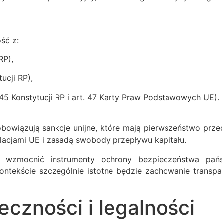
ść z:
RP),
ucji RP),
45 Konstytucji RP i art. 47 Karty Praw Podstawowych UE).
– obowiązują sankcje unijne, które mają pierwszeństwo p
acjami UE i zasadą swobody przepływu kapitału.
zmocnić instrumenty ochrony bezpieczeństwa państw
kontekście szczególnie istotne będzie zachowanie transp
eczności i legalności