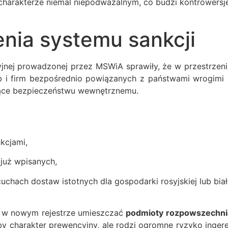
 o charakterze niemal niepodważalnym, co budzi kontrowers
nia systemu sankcji
nej prowadzonej przez MSWiA sprawiły, że w przestrzeni 
sób i firm bezpośrednio powiązanych z państwami wrogimi
jące bezpieczeństwu wewnętrznemu.
kcjami,
 już wpisanych,
uchach dostaw istotnych dla gospodarki rosyjskiej lub biał
by w nowym rejestrze umieszczać
podmioty rozpowszechni
łoby charakter prewencyjny, ale rodzi ogromne ryzyko inge