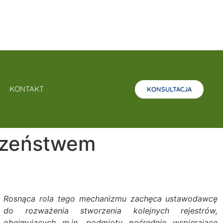
KONTAKT
KONSULTACJA
czeństwem
Rosnąca rola tego mechanizmu zachęca ustawodawcę
do rozważenia stworzenia kolejnych rejestrów,
obejmujących m.in. podmioty pośrednio wspierające