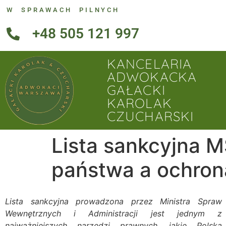
W SPRAWACH PILNYCH
+48 505 121 997
KANCELARIA
ADWOKACKA
GAŁACKI
KAROLAK
CZUCHARSKI
Lista sankcyjna 
państwa a ochron
Lista sankcyjna prowadzona przez Ministra Spraw
Wewnętrznych i Administracji jest jednym z
najważniejszych narzędzi prawnych, jakie Polska