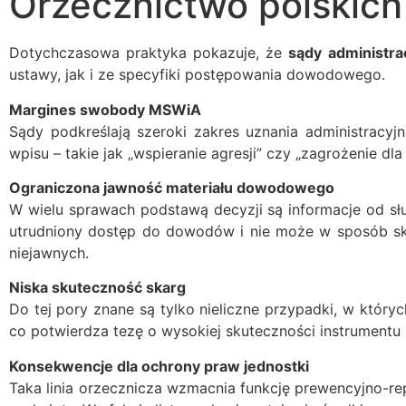
Orzecznictwo polskic
Dotychczasowa praktyka pokazuje, że
sądy administra
ustawy, jak i ze specyfiki postępowania dowodowego.
Margines swobody MSWiA
Sądy podkreślają szeroki zakres uznania administracyj
wpisu – takie jak „wspieranie agresji” czy „zagrożenie d
Ograniczona jawność materiału dowodowego
W wielu sprawach podstawą decyzji są informacje od sł
utrudniony dostęp do dowodów i nie może w sposób sku
niejawnych.
Niska skuteczność skarg
Do tej pory znane są tylko nieliczne przypadki, w który
co potwierdza tezę o wysokiej skuteczności instrumentu
Konsekwencje dla ochrony praw jednostki
Taka linia orzecznicza wzmacnia funkcję prewencyjno-re