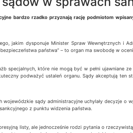
h sądów w sprawach sa
cyjne bardzo rzadko przyznają rację podmiotom wpisany
nego, jakim dysponuje Minister Spraw Wewnętrznych i Ad
la bezpieczeństwa państwa” – to organ ma swobodę w ocenie,
użb specjalnych, które nie mogą być w pełni ujawniane 
teczny podważyć ustaleń organu. Sądy akceptują ten sta
ch wojewódzkie sądy administracyjne uchylały decyzje o w
 sankcyjnego z punktu widzenia państwa.
presyjną listy, ale jednocześnie rodzi pytania o rzeczywi