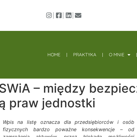
HOME
PRAKTYKA
O MNIE
MSWiA – między bezpie
ą praw jednostki
Wpis na listę oznacza dla przedsiębiorców i osób
fizycznych bardzo poważne konsekwencje – od
zamrożenia aktywów, przez blokadę możliwości