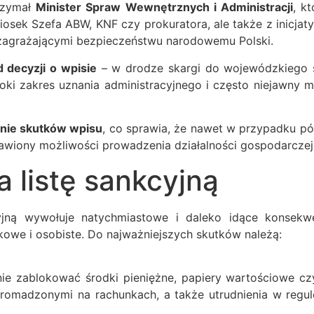
rzymał
Minister Spraw Wewnętrznych i Administracji
, k
sek Szefa ABW, KNF czy prokuratora, ale także z inicjat
b zagrażającymi bezpieczeństwu narodowemu Polski.
 decyzji o wpisie
– w drodze skargi do wojewódzkiego s
roki zakres uznania administracyjnego i często niejawny m
nie skutków wpisu
, co sprawia, że nawet w przypadku pó
bawiony możliwości prowadzenia działalności gospodarcze
 listę sankcyjną
yjną wywołuje natychmiastowe i daleko idące konsekwe
we i osobiste. Do najważniejszych skutków należą:
nie zablokować środki pieniężne, papiery wartościowe c
romadzonymi na rachunkach, a także utrudnienia w reg