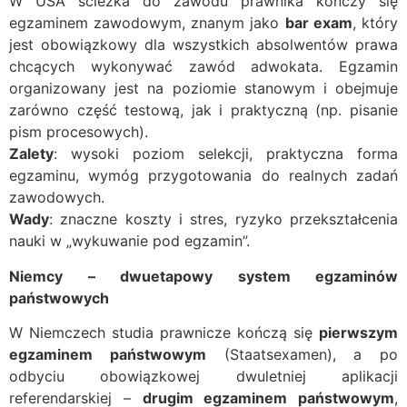
W USA ścieżka do zawodu prawnika kończy się
egzaminem zawodowym, znanym jako
bar exam
, który
jest obowiązkowy dla wszystkich absolwentów prawa
chcących wykonywać zawód adwokata. Egzamin
organizowany jest na poziomie stanowym i obejmuje
zarówno część testową, jak i praktyczną (np. pisanie
pism procesowych).
Zalety
: wysoki poziom selekcji, praktyczna forma
egzaminu, wymóg przygotowania do realnych zadań
zawodowych.
Wady
: znaczne koszty i stres, ryzyko przekształcenia
nauki w „wykuwanie pod egzamin”.
Niemcy – dwuetapowy system egzaminów
państwowych
W Niemczech studia prawnicze kończą się
pierwszym
egzaminem państwowym
(Staatsexamen), a po
odbyciu obowiązkowej dwuletniej aplikacji
referendarskiej –
drugim egzaminem państwowym
,