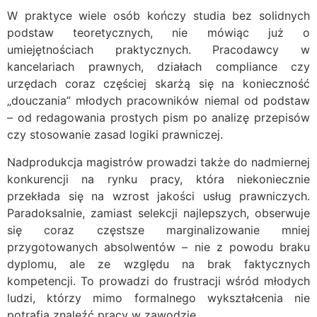
W praktyce wiele osób kończy studia bez solidnych
podstaw teoretycznych, nie mówiąc już o
umiejętnościach praktycznych. Pracodawcy w
kancelariach prawnych, działach compliance czy
urzędach coraz częściej skarżą się na konieczność
„douczania” młodych pracowników niemal od podstaw
– od redagowania prostych pism po analizę przepisów
czy stosowanie zasad logiki prawniczej.
Nadprodukcja magistrów prowadzi także do nadmiernej
konkurencji na rynku pracy, która niekoniecznie
przekłada się na wzrost jakości usług prawniczych.
Paradoksalnie, zamiast selekcji najlepszych, obserwuje
się coraz częstsze marginalizowanie mniej
przygotowanych absolwentów – nie z powodu braku
dyplomu, ale ze względu na brak faktycznych
kompetencji. To prowadzi do frustracji wśród młodych
ludzi, którzy mimo formalnego wykształcenia nie
potrafią znaleźć pracy w zawodzie.