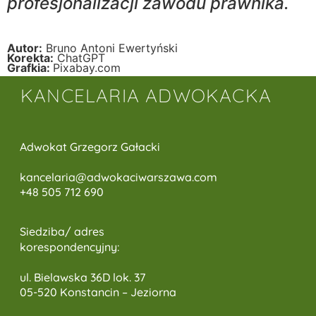
profesjonalizacji zawodu prawnika.
Autor:
Bruno Antoni Ewertyński
Korekta:
ChatGPT
Grafkia:
Pixabay.com
KANCELARIA ADWOKACKA
Adwokat Grzegorz Gałacki
kancelaria@adwokaciwarszawa.c
om
+48 505 712 690
Siedziba/ adres
korespondencyjny:
ul. Bielawska 36D lok. 37
05-520 Konstancin – Jeziorna