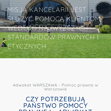
MISJĄ KANCELARII JEST
SŁUŻYĆ POMOCĄ KLIENTOM
WEDŁUG NAJWYŻSZYCH
STANDARDÓW PRAWNYCH I
ETYCZNYCH
Adwokat WARSZAWA - Pomoc prawna w
Warszawie
CZY POTRZEBUJĄ
PAŃSTWO POMOCY