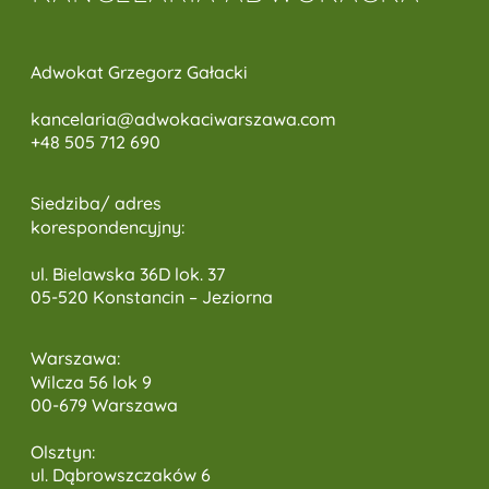
Adwokat Grzegorz Gałacki
kancelaria@adwokaciwarszawa.c
om
+48 505 712 690
Siedziba/ adres
korespondencyjny:
ul. Bielawska 36D lok. 37
05-520 Konstancin – Jeziorna
Warszawa:
Wilcza 56 lok 9
00-679 Warszawa
Olsztyn:
ul. Dąbrowszczaków 6