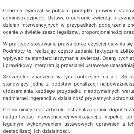
Ochrona zwierząt w polskim porządku prawnym stanowi
administracyjnego. Ustawa o ochronie zwierząt przyzna
działań interwencyjnych w przypadkach podejrzenia zn
ocenie w świetle zasad legalizmu, proporcjonalności or
W praktyce stosowania prawa coraz częściej ujawnia się
Podmioty te, realizując często zadania faktycznie zbl
wpływać na standard utrzymania zwierząt. Oceny tych st
i prawidłowy interpretują przesłanki ustawowe uzasadniaj
Szczególne znaczenie w tym kontekście ma art. 35 ust
stanowiący jedną z podstaw penalizacji najpoważniej
utożsamiania każdego przypadku nieoptymalnych waru
nadmiernej ingerencji w działalność prywatnych schronis
Celem niniejszego artykułu jest analiza granic dopuszcz
nadgorliwości interwencyjnej wynikającej z niepełnej l
legalnym wykonywaniem ustawowych uprawnień a ich
destabilizacji ich działalności.