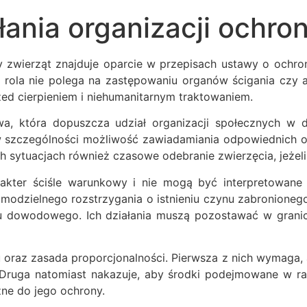
ania organizacji ochron
 zwierząt znajduje oparcie w przepisach ustawy o ochron
a nie polega na zastępowaniu organów ścigania czy admin
zed cierpieniem i niehumanitarnym traktowaniem.
a, która dopuszcza udział organizacji społecznych w 
 w szczególności możliwość zawiadamiania odpowiednich
ch sytuacjach również czasowe odebranie zwierzęcia, jeżel
arakter ściśle warunkowy i nie mogą być interpretowane
amodzielnego rozstrzygania o istnieniu czynu zabronionego
 dowodowego. Ich działania muszą pozostawać w granic
oraz zasada proporcjonalności. Pierwsza z nich wymaga, a
ruga natomiast nakazuje, aby środki podejmowane w ram
zne do jego ochrony.