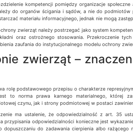
zdzielenie kompetencji pomiędzy organizacje społeczne 
ależy do organów ścigania i sądów, a nie do podmiotów pr
ostarczać materiału informacyjnego, jednak nie mogą zast
chrony zwierząt należy postrzegać jako system kompetenc
kładni oraz ostrożnego stosowania. Przekroczenie tych
ienia zaufania do instytucjonalnego modelu ochrony zwie
nie zwierząt – znaczen
awa rolę podstawowego przepisu o charakterze represyjny
Jest to norma prawa karnego materialnego, której za
towej czynu, jak i strony podmiotowej w postaci zawinien
aczenie ma ustalenie, że odpowiedzialność z art. 35 u
la przypisania odpowiedzialności konieczne jest wykazanie
dopuszczaniu do zadawania cierpienia albo rażącego n