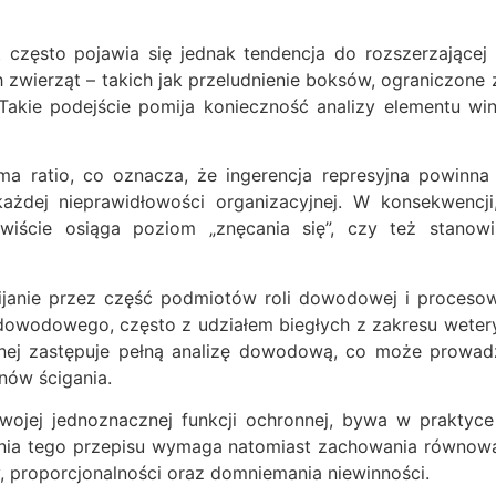
 często pojawia się jednak tendencja do rozszerzającej 
wierząt – takich jak przeludnienie boksów, ograniczone 
Takie podejście pomija konieczność analizy elementu win
ima ratio, co oznacza, że ingerencja represyjna powin
ażdej nieprawidłowości organizacyjnej. W konsekwencji, 
iście osiąga poziom „znęcania się”, czy też stanowi 
ijanie przez część podmiotów roli dowodowej i proceso
wodowego, często z udziałem biegłych z zakresu weteryna
cznej zastępuje pełną analizę dowodową, co może prowa
nów ścigania.
swojej jednoznacznej funkcji ochronnej, bywa w prakty
adnia tego przepisu wymaga natomiast zachowania równowa
 proporcjonalności oraz domniemania niewinności.