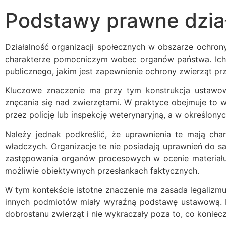
Podstawy prawne dział
Działalność organizacji społecznych w obszarze ochrony
charakterze pomocniczym wobec organów państwa. Ich rol
publicznego, jakim jest zapewnienie ochrony zwierząt pr
Kluczowe znaczenie ma przy tym konstrukcja ustawow
znęcania się nad zwierzętami. W praktyce obejmuje to
przez policję lub inspekcję weterynaryjną, a w określony
Należy jednak podkreślić, że uprawnienia te mają ch
władczych. Organizacje te nie posiadają uprawnień do s
zastępowania organów procesowych w ocenie materiału
możliwie obiektywnych przesłankach faktycznych.
W tym kontekście istotne znaczenie ma zasada legalizmu 
innych podmiotów miały wyraźną podstawę ustawową. D
dobrostanu zwierząt i nie wykraczały poza to, co koniec