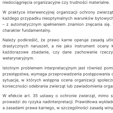
niedociągnięcia organizacyjne czy trudności materialne.
W praktyce interwencyjnej organizacji ochrony zwierząt
każdego przypadku nieoptymalnych warunków bytowych z
– z automatycznym spełnieniem znamion znęcania się. 
charakter fundamentalny.
Należy podkreślić, że prawo karne operuje zasadą ult
drastycznych naruszeń, a nie jako instrument oceny k
każdorazowe zbadanie, czy dane zachowanie rzeczyw
weterynaryjnym.
Istotnym problemem interpretacyjnym jest również pom
przestępstwa, wymaga przeprowadzenia postępowania do
sytuacje, w których wstępna ocena organizacji społe
konieczności odebrania zwierząt lub zawiadomienia orga
W efekcie art. 35 ustawy o ochronie zwierząt, mimo 
prowadzi do ryzyka nadinterpretacji. Prawidłowa wykł
a zasadami prawa karnego, w szczególności zasadą winy,