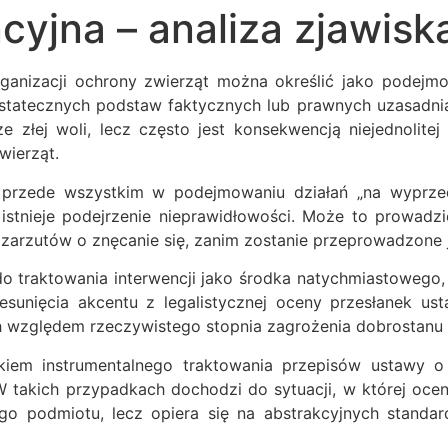
cyjna – analiza zjawisk
organizacji ochrony zwierząt można określić jako podej
ostatecznych podstaw faktycznych lub prawnych uzasadn
 złej woli, lecz często jest konsekwencją niejednolitej i
wierząt.
ę przede wszystkim w podejmowaniu działań „na wyprzedz
 istnieje podejrzenie nieprawidłowości. Może to prowadzi
a zarzutów o znęcanie się, zanim zostanie przeprowadzon
o traktowania interwencji jako środka natychmiastowego, 
zesunięcia akcentu z legalistycznej oceny przesłanek 
 względem rzeczywistego stopnia zagrożenia dobrostanu 
iem instrumentalnego traktowania przepisów ustawy o o
 takich przypadkach dochodzi do sytuacji, w której oce
go podmiotu, lecz opiera się na abstrakcyjnych standar