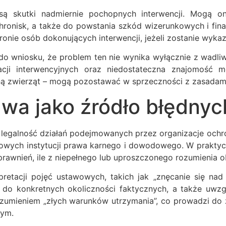
są skutki nadmiernie pochopnych interwencji. Mogą o
 schronisk, a także do powstania szkód wizerunkowych i f
tronie osób dokonujących interwencji, jeżeli zostanie wy
do wniosku, że problem ten nie wynika wyłącznie z wadliwoś
uacji interwencyjnych oraz niedostateczna znajomoś
 zwierząt – mogą pozostawać w sprzeczności z zasadami l
wa jako źródło błędnyc
 legalność działań podejmowanych przez organizacje ochr
wowych instytucji prawa karnego i dowodowego. W prakty
prawnień, ile z niepełnego lub uproszczonego rozumienia
pretacji pojęć ustawowych, takich jak „znęcanie się nad
do konkretnych okoliczności faktycznych, a także uwzgl
umieniem „złych warunków utrzymania”, co prowadzi do 
nym.