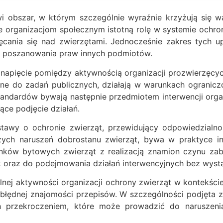
 obszar, w którym szczególnie wyraźnie krzyżują się wa
je organizacjom społecznym istotną rolę w systemie och
ęcania się nad zwierzętami. Jednocześnie zakres tych u
az poszanowania praw innych podmiotów.
 napięcie pomiędzy aktywnością organizacji prozwierzęcy
iżone do zadań publicznych, działają w warunkach ograni
andardów bywają następnie przedmiotem interwencji organ
ące podjęcie działań.
awy o ochronie zwierząt, przewidujący odpowiedzialnoś
szych naruszeń dobrostanu zwierząt, bywa w praktyce 
nków bytowych zwierząt z realizacją znamion czynu zab
k oraz do podejmowania działań interwencyjnych bez wysta
alnej aktywności organizacji ochrony zwierząt w kontekści
ub błędnej znajomości przepisów. W szczególności podjęta 
 przekroczeniem, które może prowadzić do naruszen