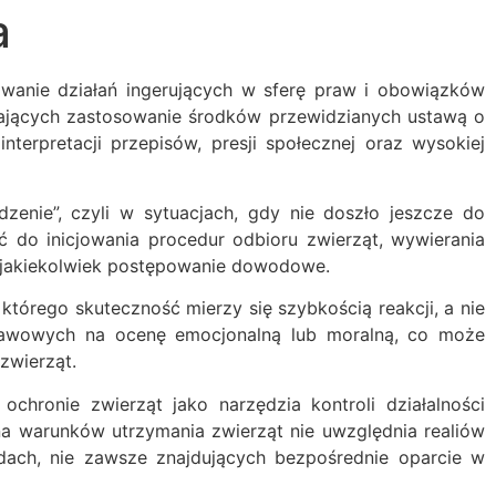
a
mowanie działań ingerujących w sferę praw i obowiązków
iających zastosowanie środków przewidzianych ustawą o
nterpretacji przepisów, presji społecznej oraz wysokiej
enie”, czyli w sytuacjach, gdy nie doszło jeszcze do
ć do inicjowania procedur odbioru zwierząt, wywierania
e jakiekolwiek postępowanie dowodowe.
którego skuteczność mierzy się szybkością reakcji, a nie
ustawowych na ocenę emocjonalną lub moralną, co może
zwierząt.
chronie zwierząt jako narzędzia kontroli działalności
na warunków utrzymania zwierząt nie uwzględnia realiów
dach, nie zawsze znajdujących bezpośrednie oparcie w