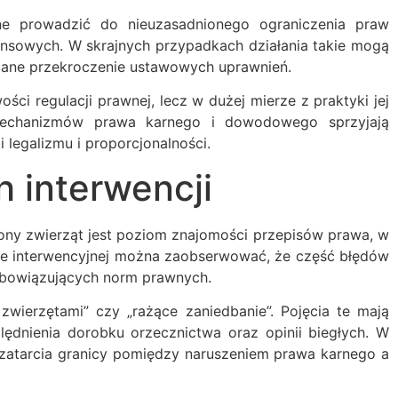
ne prowadzić do nieuzasadnionego ograniczenia praw
inansowych. W skrajnych przypadkach działania takie mogą
kazane przekroczenie ustawowych uprawnień.
ci regulacji prawnej, lecz w dużej mierze z praktyki jej
ć mechanizmów prawa karnego i dowodowego sprzyjają
egalizmu i proporcjonalności.
h interwencji
ony zwierząt jest poziom znajomości przepisów prawa, w
ce interwencyjnej można zaobserwować, że część błędów
 obowiązujących norm prawnych.
 zwierzętami” czy „rażące zaniedbanie”. Pojęcia te mają
ędnienia dorobku orzecznictwa oraz opinii biegłych. W
zatarcia granicy pomiędzy naruszeniem prawa karnego a