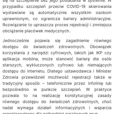
się na szczepienie bez jego posiadania w systemie. W
przypadku szczepień przeciw COVID-19 skierowania
wystawiane są automatycznie wszystkim osobom
uprawnionym, co ogranicza bariery administracyjne.
Rozwiązanie to upraszcza proces rejestracji i zmniejsza
obciążenie placówek medycznych.
Jednocześnie pojawia się zagadnienie równego
dostępu do świadczeń zdrowotnych. Obowiązek
korzystania z narzędzi cyfrowych, takich jak IKP czy
aplikacja mobilna, może stanowić barierę dla osób
starszych, wykluczonych cyfrowo lub niemających
dostępu do internetu. Dlatego ustawodawca i Minister
Zdrowia przewidzieli możliwość rejestracji także w
tradycyjny sposób – telefonicznie przez infolinię lub
bezpośrednio w punkcie szczepień. W praktyce
pozwala to na realizację konstytucyjnej zasady
równego dostępu do świadczeń zdrowotnych, choć
nadal wymaga działań informacyjnych i wsparcia
organizacyjnego dla najbardziej narażonych grup.