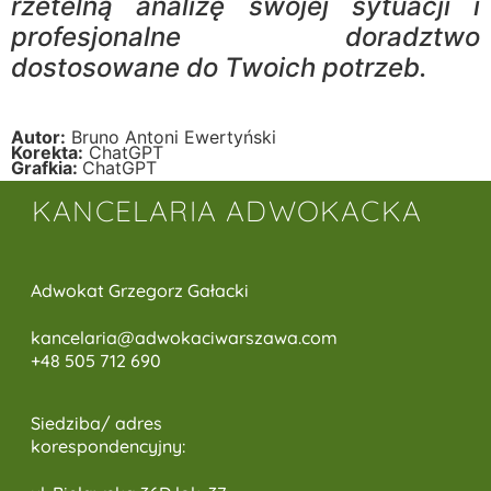
rzetelną analizę swojej sytuacji i
profesjonalne doradztwo
dostosowane do Twoich potrzeb.
Autor:
Bruno Antoni Ewertyński
Korekta:
ChatGPT
Grafkia:
ChatGPT
KANCELARIA ADWOKACKA
Adwokat Grzegorz Gałacki
kancelaria@adwokaciwarszawa.c
om
+48 505 712 690
Siedziba/ adres
korespondencyjny: