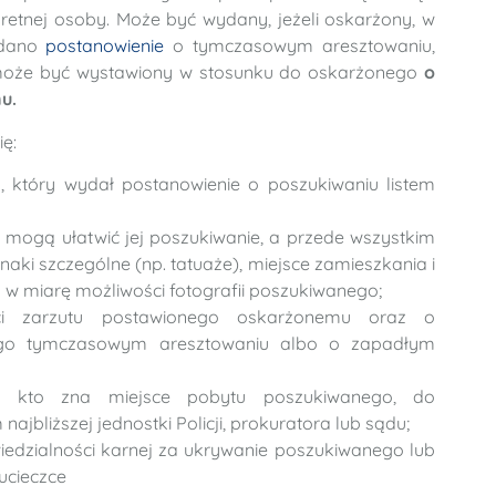
retnej osoby. Może być wydany, jeżeli
oskarżony, w
ydano
postanowienie
o tymczasowym aresztowaniu,
oże być wystawiony w stosunku do oskarżonego
o
u.
ę:
, który wydał postanowienie o poszukiwaniu listem
e mogą ułatwić jej poszukiwanie, a przede wszystkim
znaki szczególne (np. tatuaże), miejsce zamieszkania i
 w miarę możliwości fotografii poszukiwanego;
ści zarzutu postawionego oskarżonemu oraz o
ego tymczasowym aresztowaniu albo o zapadłym
, kto zna miejsce pobytu poszukiwanego, do
ajbliższej jednostki Policji, prokuratora lub sądu;
iedzialności karnej za ukrywanie poszukiwanego lub
cieczce