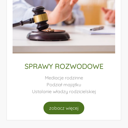
PRAWO NIERUCHOMOŚCI
Transakcje nieruchomości
Spory graniczne
Hipoteki i zastawy
zobacz więcej