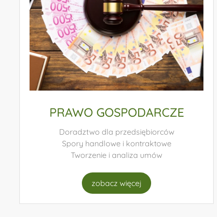
SPRAWY ROZWODOWE
Mediacje rodzinne
Podział majątku
Ustalanie władzy rodzicielskiej
zobacz więcej