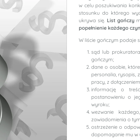
w celu poszukiwania konk
stosunku do którego w
ukrywa się.
List gończy
m
popełnienie każdego czyn
W liście gończym podaje si
sąd lub prokuratora
gończym;
dane o osobie, któr
personalia, rysopis, 
pracy, z dołączeniem
informację o tre
postanowieniu o j
wyroku;
wezwanie każdego
zawiadomienia o tym n
ostrzeżenie o odpow
dopomaganie mu w u