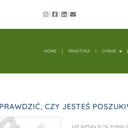
HOME
PRAKTYKA
O MNIE
SPRAWDZIĆ, CZY JESTEŚ POSZUK
List gończy to nic innego