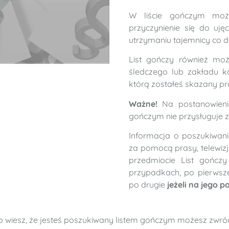
W liście gończym moż
przyczynienie się do uję
utrzymaniu tajemnicy co d
List gończy również moż
śledczego lub zakładu k
którą zostałeś skazany
Ważne!
Na postanowieni
gończym nie przysługuje z
Informacja o poszukiwan
za pomocą prasy, telewizj
przedmiocie List gończ
przypadkach, po pierws
po drugie
jeżeli na jego 
 wiesz, że jesteś poszukiwany listem gończym możesz zwróci