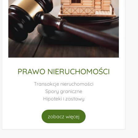
PRAWO PRACY
Doradztwo w zakresie umów o pracę
Reprezentacja w sprawach o mobbing i
dyskryminację
Negocjacje zbiorowe
zobacz więcej