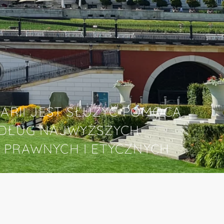
ARII JEST SŁUŻYĆ POMOCĄ
DŁUG NAJWYŻSZYCH
PRAWNYCH I ETYCZNYCH