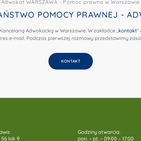
Adwokat WARSZAWA - Pomoc prawna w Warszawie
PAŃSTWO POMOCY PRAWNEJ - A
Kancelarią Adwokacką w Warszawie. W zakładce „
kontakt
”
res e-mail. Podczas pierwszej rozmowy przedstawimy zasady
KONTAKT
awa:
Godziny otwarcia:
 56 lok 9
pon. – pt. – 09:00 – 17:00