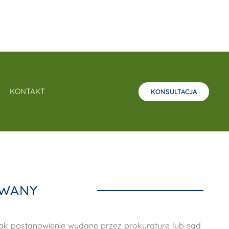
KONTAKT
KONSULTACJA
IWANY
 jak postanowienie wydane przez prokuraturę lub sąd