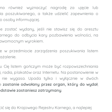
na również wyznaczyć nagrodę za ujęcie lub
cia poszukiwanego, a także udzielić zapewnienia o
o osoby informującej.
e zostać wydany, jeśli nie stawisz się do aresztu
arnego do odbycia kary pozbawienia wolności, na
 prawomocnym wyrokiem.
e w przedmiocie zarządzenia poszukiwania listem
ażalenie.
iu Cię listem gończym może być rozpowszechniania
i, radia, plakatów oraz Internetu. Na postanowienie w
y nie wygasa. Upada tylko i wyłącznie w dwóch
ze
zostanie odwołany przez organ, który do wydał
,
podstawie zostaniesz zatrzymany
.
ć się do Krajowego Rejestru Karnego, a najlepiej