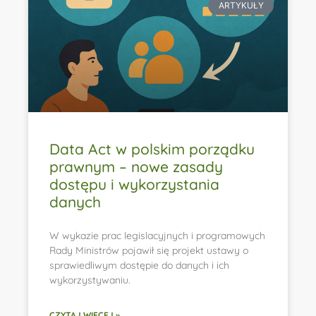
ARTYKUŁY
Data Act w polskim porządku
prawnym – nowe zasady
dostępu i wykorzystania
danych
W wykazie prac legislacyjnych i programowych
Rady Ministrów pojawił się projekt ustawy o
sprawiedliwym dostępie do danych i ich
wykorzystywaniu.
CZYTAJ WIĘCEJ »