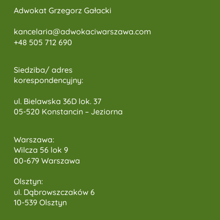
Adwokat Grzegorz Gałacki
kancelaria@adwokaciwarszawa.c
om
+48 505 712 690
Siedziba/ adres
korespondencyjny:
ul. Bielawska 36D lok. 37
05-520 Konstancin – Jeziorna
Warszawa:
Wilcza 56 lok 9
00-679 Warszawa
Olsztyn:
ul. Dąbrowszczaków 6
10-539 Olsztyn