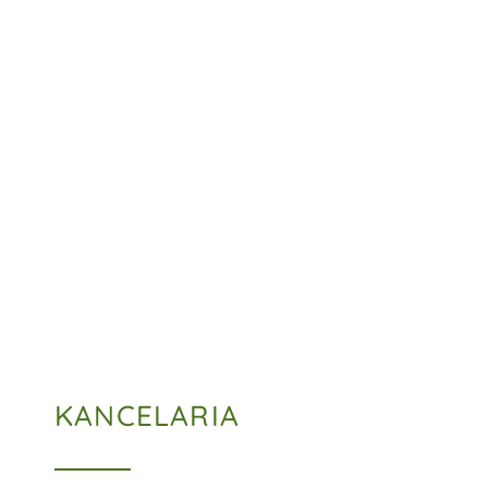
MISJĄ KANCELARII JEST
SŁUŻYĆ POMOCĄ
KLIENTOM WEDŁUG
NAJWYŻSZYCH
STANDARDÓW PRAWNYCH
I ETYCZNYCH
KANCELARIA