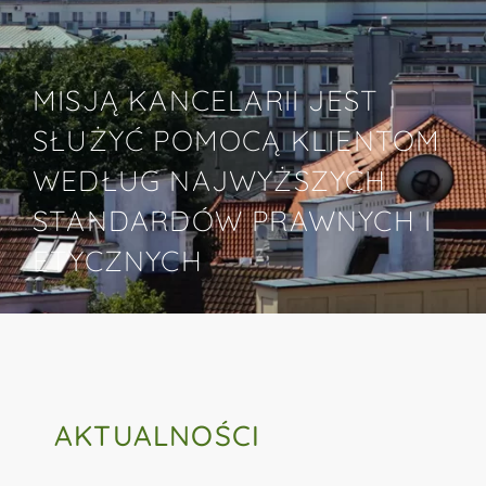
MISJĄ KANCELARII JEST
SŁUŻYĆ POMOCĄ KLIENTOM
WEDŁUG NAJWYŻSZYCH
STANDARDÓW PRAWNYCH I
ETYCZNYCH
AKTUALNOŚCI