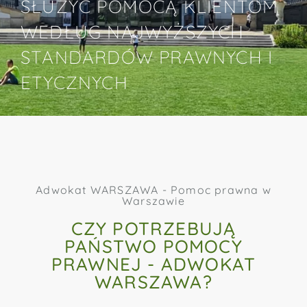
SŁUŻYĆ POMOCĄ KLIENTOM
WEDŁUG NAJWYŻSZYCH
STANDARDÓW PRAWNYCH I
ETYCZNYCH
Adwokat WARSZAWA - Pomoc prawna w
Warszawie
CZY POTRZEBUJĄ
PAŃSTWO POMOCY
PRAWNEJ - ADWOKAT
WARSZAWA?