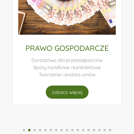
E
SPRAWY ROZWODOWE
Mediacje rodzinne
Podział majątku
Ustalanie władzy rodzicielskiej
zobacz więcej