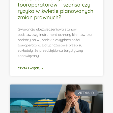
touroperatorów – szansa czy
ryzyko w świetle planowanych
zmian prawnych?
Gwarancja ubezpieczeniowa stanowi
podstawowy instrument ochrony klientów biur
podróży na wypadek niewypłacalności
touroperatora. Dotychczasowe przepisy
zakładały, że przedsiębiorca turystyczny
zobowiązany
CZYTAJ WIĘCEJ »
ARTYKUŁY