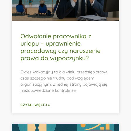
Odwołanie pracownika z
urlopu – uprawnienie
pracodawcy czy naruszenie
prawa do wypoczynku?
Okres wakacyjny to dla wielu przedsiębiorców
czas szczególnie trudny pod względem
organizacyjnym. Z jednej strony pojawiają się
niezapowiedziane kontrole ze
CZYTAJ WIĘCEJ »